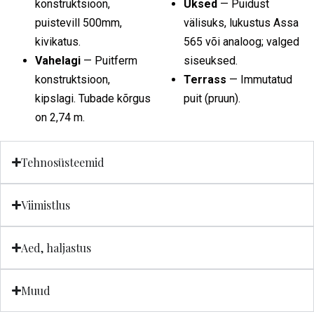
konstruktsioon,
Uksed
— Puidust
puistevill 500mm,
välisuks, lukustus Assa
kivikatus.
565 või analoog; valged
Vahelagi
— Puitferm
siseuksed.
konstruktsioon,
Terrass
— Immutatud
kipslagi. Tubade kõrgus
puit (pruun).
on 2,74 m.
Tehnosüsteemid
Viimistlus
Aed, haljastus
Muud