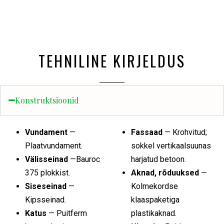
TEHNILINE KIRJELDUS
Konstruktsioonid
Vundament
—
Fassaad
— Krohvitud;
Plaatvundament.
sokkel vertikaalsuunas
Välisseinad
—Bauroc
harjatud betoon.
375 plokkist.
Aknad, rõduuksed
—
Siseseinad
—
Kolmekordse
Kipsseinad.
klaaspaketiga
Katus
— Puitferm
plastikaknad.