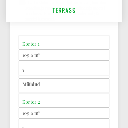
aleviku südames. Kool, kultuurimaja, kauplus,
staadion ja raamatukogu on mõnesaja meetri
TERRASS
raadiuses. Raudteejaam on linnulennul 580
meetri kaugusel.
Korter 1
109.6 m²
5
Müüdud
Korter 2
109.6 m²
5