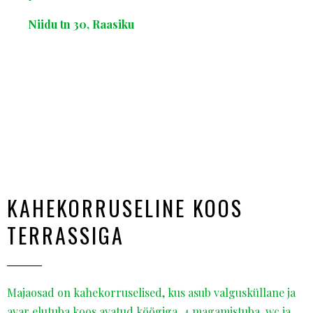
Niidu tn 30, Raasiku
KAHEKORRUSELINE KOOS
TERRASSIGA
Majaosad on kahekorruselised, kus asub valgusküllane ja
avar elutuba koos avatud köögiga, 4 magamistuba, wc ja