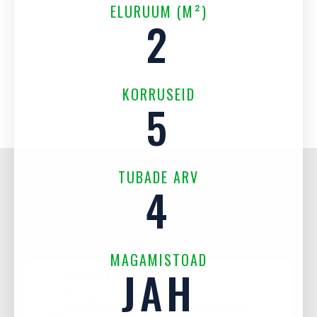
ELURUUM (M²)
2
KORRUSEID
5
TUBADE ARV
4
MAGAMISTOAD
JAH
RIDAELAMU PROJEKT
Niidu tn 30, Raasiku
Ridaelamute arendusprojekt otse Raasiku