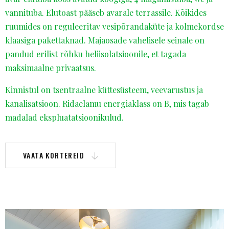
vannituba. Elutoast pääseb avarale terrassile. Kõikides
ruumides on reguleeritav vesipõrandaküte ja kolmekordse
klaasiga pakettaknad. Majaosade vahelisele seinale on
pandud erilist rõhku heliisolatsioonile, et tagada
maksimaalne privaatsus.
Kinnistul on tsentraalne küttesüsteem, veevarustus ja
kanalisatsioon. Ridaelamu energiaklass on B, mis tagab
madalad ekspluatatsioonikulud.
VAATA KORTEREID